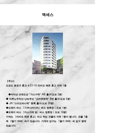
액세스
【주소】
도쿄도 분쿄구 혼고 4-27-10 리비오 레존 혼고 지하 1층
◆미타선·오에도선 “가스가역” A6 출구(도보 2분)
◆ 마루노우치선·난보쿠선 “고라쿠엔역” 8번 출구(도보 5분)
◆
JR “스이도바시역” 동쪽 출구(도보 20분)
◆도에이 버스 「기쿠사카시타」버스 정류장 (
도보 1분)
◆도에이 버스 「카스가역 앞」버스 정류장 (
도보 10분)
가게는 「리비오 레존 혼고」라고 하는 건물의 지하 1층이 됩니다. 건물 1층
에 『딸기 약국』씨가 있습니다. 가게의 입구는 「딸기 약국」씨 입구 옆에
있습니다.