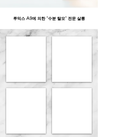
루믹스 A9에 의한 "수분 탈모" 전문 살롱
"ルミクスA9X"って何？
"うるおい脱毛"って
"脱毛のしくみ"を教えて！
誰でもできるの？