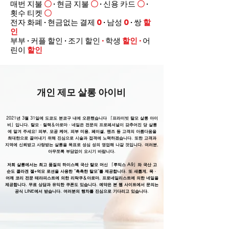
매번 지불
〇
· 현금 지불
〇
· 신용 카드
〇
·
횟수 티켓
〇
전자 화폐 · 현금없는 결제
0
· 남성
0
· 쌍
할
인
부부 · 커플 할인 · 조기 할인
·
학생
할인
·
어
린이
할인
개인 제모 살롱 아이비
2021년 3월 31일에 도쿄도 분쿄구 내에 오픈했습니다 「프라이빗 탈모 살롱 아이
비」입니다. 탈모・릴랙＆아로마・네일은 전문의 프로페셔널이 갖추어진 당 살롱
에 맡겨 주세요!
피부, 모공 케어, 피부 미용, 페이셜, 맨즈
등
고객의 아름다움을
최대한으로 끌어내기 위해 진심으로 시술과 접객에 노력하겠습니다. 또한 고객과
지역에 신뢰받고 사랑받는 살롱을 목표로 성심 성의 영업해 나갈 것입니다. 여러분,
아무쪼록 부담없이 오시기 바랍니다.
저희 살롱에서는 최고 품질의 하이스펙 국산 탈모 머신 「루믹스 A9」와 국산 고
순도 콜라겐 젤+억모 로션을 사용한 "촉촉한 탈모"를 제공합니다. 또 새롭게, 목・
어깨 코리 전문 테라피스트에 의한 리락쿠＆아로마, 프로네일리스트에 의한 네일을
제공합니다. 무료 상담과 유익한 쿠폰도 있습니다. 예약은 본 웹 사이트에서 문의는
공식 LINE에서
받습니다. 여러분의 행차를 진심으로 기다리고 있습니다.